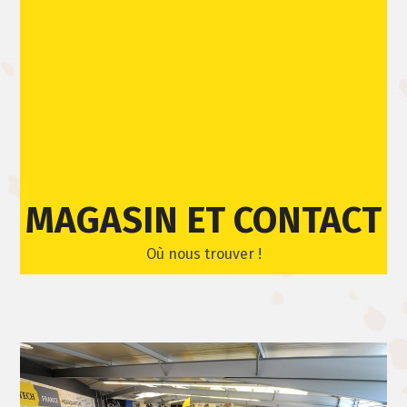
Skip
Open
Close
to
mobile
mobile
content
menu
menu
MAGASIN ET CONTACT
Où nous trouver !